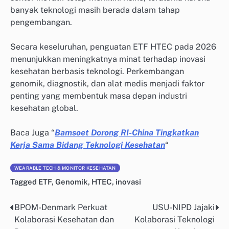
banyak teknologi masih berada dalam tahap
pengembangan.
Secara keseluruhan, penguatan ETF HTEC pada 2026
menunjukkan meningkatnya minat terhadap inovasi
kesehatan berbasis teknologi. Perkembangan
genomik, diagnostik, dan alat medis menjadi faktor
penting yang membentuk masa depan industri
kesehatan global.
Baca Juga “
Bamsoet Dorong RI-China Tingkatkan
Kerja Sama Bidang Teknologi Kesehatan
“
WEARABLE TECH & MONITOR KESEHATAN
Tagged
ETF
,
Genomik
,
HTEC
,
inovasi
BPOM-Denmark Perkuat
USU-NIPD Jajaki
Post
Kolaborasi Kesehatan dan
Kolaborasi Teknologi
navigation