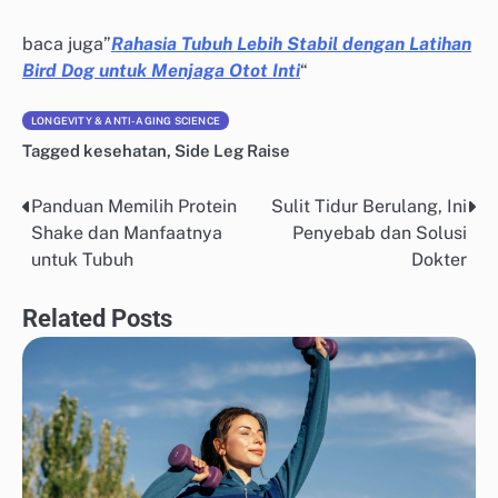
baca juga”
Rahasia Tubuh Lebih Stabil dengan Latihan
Bird Dog untuk Menjaga Otot Inti
“
LONGEVITY & ANTI-AGING SCIENCE
Tagged
kesehatan
,
Side Leg Raise
Panduan Memilih Protein
Sulit Tidur Berulang, Ini
Post
Shake dan Manfaatnya
Penyebab dan Solusi
navigation
untuk Tubuh
Dokter
Related Posts