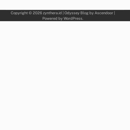
Copyright © 2026
zynthera.id
| Odyssey Blog by
Ascendoor
|
Powered by
WordPress
.