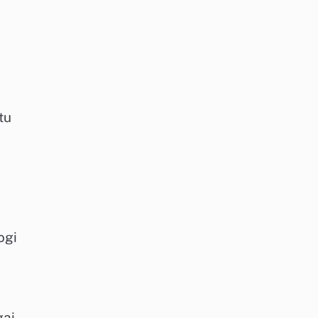
tu
ogi
gai