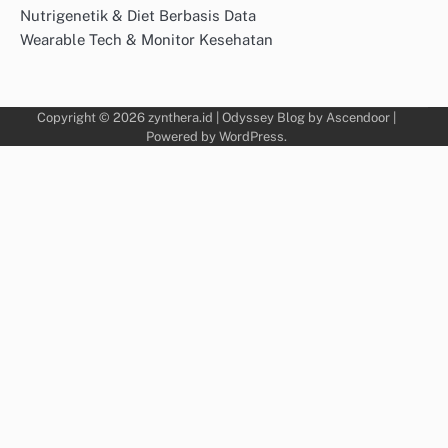
Nutrigenetik & Diet Berbasis Data
Wearable Tech & Monitor Kesehatan
Copyright © 2026
zynthera.id
| Odyssey Blog by
Ascendoor
|
Powered by
WordPress
.