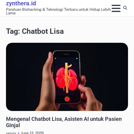
zynthera.id
Skip
Panduan Biohacking & Teknologi Terbaru untuk Hidup Lebih
to
Lama
content
Tag:
Chatbot Lisa
WEARABLE TECH & MONITOR KESEHATAN
Mengenal Chatbot Lisa, Asisten AI untuk Pasien
Ginjal
June 13, 2026
setnis