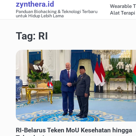
zynthera.id
Skip
Wearable T
to
Panduan Biohacking & Teknologi Terbaru
Alat Terapi
untuk Hidup Lebih Lama
content
Tag:
RI
WEARABLE TECH & MONITOR KESEHATAN
RI-Belarus Teken MoU Kesehatan hingga