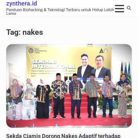
zynthera.id
Skip
Panduan Biohacking & Teknologi Terbaru untuk Hidup Lebih
to
Lama
content
Tag:
nakes
WEARABLE TECH & MONITOR KESEHATAN
Sekda Ciamis Dorong Nakes Adaptif terhadap