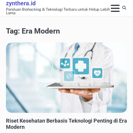
zynthera.id
Skip
Panduan Biohacking & Teknologi Terbaru untuk Hidup Lebih
to
Lama
content
Tag:
Era Modern
WEARABLE TECH & MONITOR KESEHATAN
Riset Kesehatan Berbasis Teknologi Penting di Era
Modern