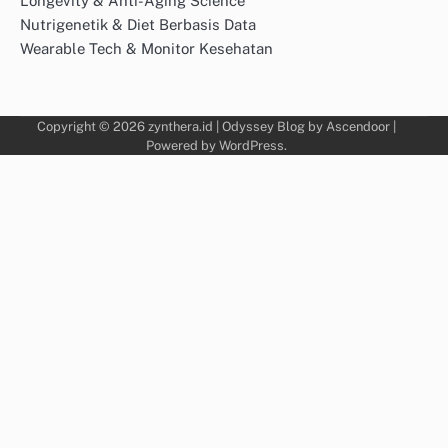
Longevity & Anti-Aging Science
Nutrigenetik & Diet Berbasis Data
Wearable Tech & Monitor Kesehatan
Copyright © 2026
zynthera.id
| Odyssey Blog by
Ascendoor
|
Powered by
WordPress
.