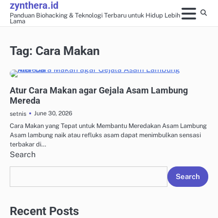
zynthera.id
Skip
Panduan Biohacking & Teknologi Terbaru untuk Hidup Lebih
to
Lama
content
Tag:
Cara Makan
LONGEVITY & ANTI-AGING SCIENCE
Atur Cara Makan agar Gejala Asam Lambung
Mereda
June 30, 2026
setnis
Cara Makan yang Tepat untuk Membantu Meredakan Asam Lambung
Asam lambung naik atau refluks asam dapat menimbulkan sensasi
terbakar di…
Search
Search
Recent Posts